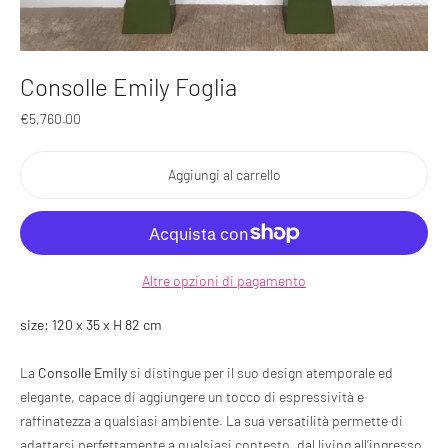
Consolle Emily Foglia
Prezzo
€5,760.00
regolare
Aggiungi al carrello
Altre opzioni di pagamento
Aggiunta
size: 120 x 35 x H 82 cm
del
prodotto
La
Consolle Emily
si distingue per il suo design atemporale ed
al
tuo
elegante, capace di aggiungere un tocco di espressività e
carrello
raffinatezza a qualsiasi ambiente. La sua versatilità permette di
adattarsi perfettamente a qualsiasi contesto, dal living all’ingresso.