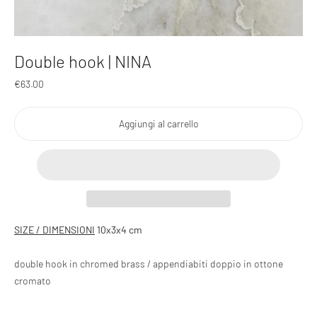
Double hook | NINA
Prezzo
€63.00
regolare
Aggiungi al carrello
Aggiunta
SIZE
/ DIMENSIONI
10x3x4 cm
del
prodotto
double hook in chromed brass / appendiabiti doppio in ottone
al
tuo
cromato
carrello