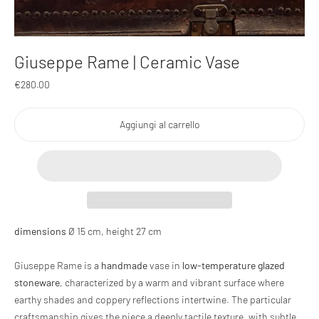
Giuseppe Rame | Ceramic Vase
Prezzo
€280.00
regolare
Aggiungi al carrello
Aggiunta
dimensions
Ø 15 cm, height 27 cm
del
prodotto
Giuseppe Rame is a
handmade
vase in
low-temperature
glazed
al
tuo
stoneware
, characterized by a warm and vibrant surface where
carrello
earthy shades and coppery reflections intertwine. The particular
craftsmanship gives the piece a deeply tactile texture, with subtle