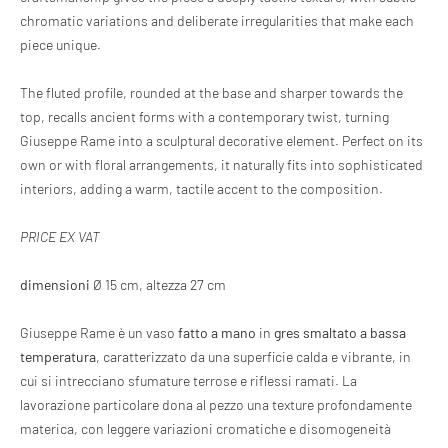
chromatic variations and deliberate irregularities that make each
piece unique.
The fluted profile, rounded at the base and sharper towards the
top, recalls ancient forms with a contemporary twist, turning
Giuseppe Rame into a sculptural decorative element. Perfect on its
own or with floral arrangements, it naturally fits into sophisticated
interiors, adding a warm, tactile accent to the composition.
PRICE EX VAT
d
imensioni
Ø 15 cm, altezza 27 cm
Giuseppe Rame è un vaso
fatto a mano
in
gres smaltato a bassa
temperatura
, caratterizzato da una superficie calda e vibrante, in
cui si intrecciano sfumature terrose e riflessi ramati. La
lavorazione particolare dona al pezzo una texture profondamente
materica, con leggere variazioni cromatiche e disomogeneità