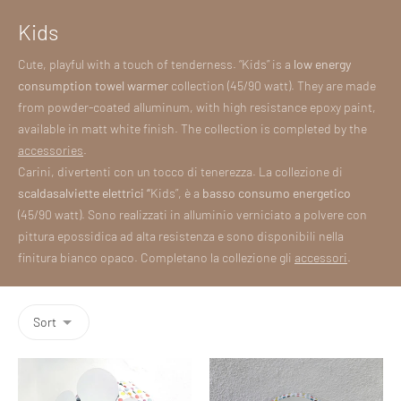
Kids
Cute, playful with a touch of tenderness. “Kids” is a
low energy
consumption towel warmer
collection (45/90 watt). They are made
from powder-coated alluminum, with high resistance epoxy paint,
available in matt white finish. The collection is completed by the
accessories
.
Carini, divertenti con un tocco di tenerezza. La collezione di
scaldasalviette elettrici “
Kids”, è a
basso consumo energetico
(45/90 watt). Sono realizzati in alluminio verniciato a polvere con
pittura epossidica ad alta resistenza e sono disponibili nella
finitura bianco opaco. Completano la collezione gli
accessori
.
Sort